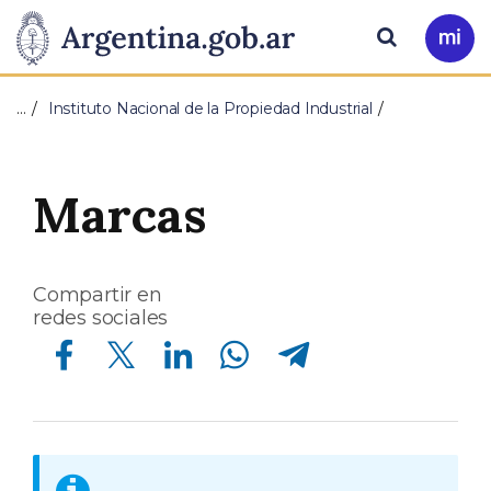
Pasar al contenido principal
Presidencia
Buscar
Ir
a
de
Mi
…
Instituto Nacional de la Propiedad Industrial
Arg
la
Nación
Marcas
Compartir en
redes sociales
Compartir en Facebook
Compartir en Twitter
Compartir en Linkedin
Compartir en Whatsapp
Compartir en Telegram