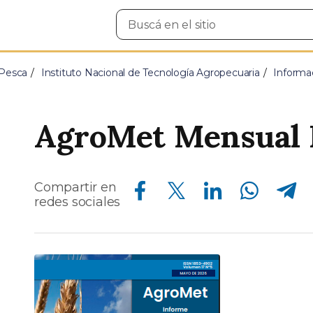
Buscar
en
el
sitio
 Pesca
Instituto Nacional de Tecnología Agropecuaria
Informa
AgroMet Mensual 
Compartir en Facebook
Compartir en Twitter
Compartir en Linkedin
Compartir en Whatsapp
Compartir en Telegram
Compartir en
redes sociales