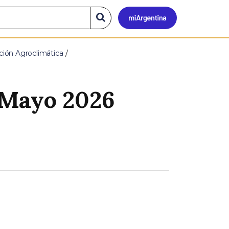
Mi
Buscar
en
el
Argen
sitio
ción Agroclimática
Mayo 2026