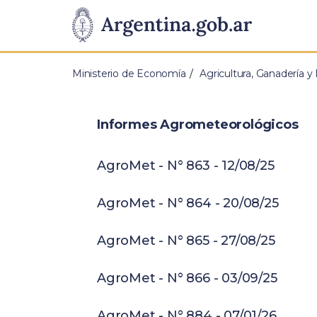
Pasar al contenido principal
Presidencia
de
Ministerio de Economía
Agricultura, Ganadería y
la
Nación
Informes Agrometeorológicos
AgroMet - N° 863 - 12/08/25
AgroMet - N° 864 - 20/08/25
AgroMet - N° 865 - 27/08/25
AgroMet - N° 866 - 03/09/25
AgroMet - N° 884 - 07/01/26