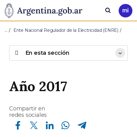
Pasar al contenido principal
Presidencia
Buscar
Ir
a
de
Mi
…
Ente Nacional Regulador de la Electricidad (ENRE)
Arg
la
Nación
En esta sección
Año 2017
Compartir en
redes sociales
Compartir en Facebook
Compartir en Twitter
Compartir en Linkedin
Compartir en Whatsapp
Compartir en Telegram