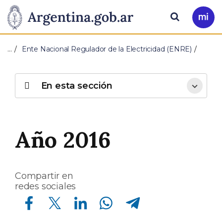
Pasar al contenido principal
Presidencia
Buscar
Ir
a
de
Mi
…
Ente Nacional Regulador de la Electricidad (ENRE)
Arg
la
Nación
En esta sección
Año 2016
Compartir en
redes sociales
Compartir en Facebook
Compartir en Twitter
Compartir en Linkedin
Compartir en Whatsapp
Compartir en Telegram