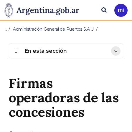
Pasar al contenido principal
Presidencia
Buscar
Ir
a
de
Mi
…
Administración General de Puertos S.A.U.
Arg
la
Nación
En esta sección
Firmas
operadoras de las
concesiones