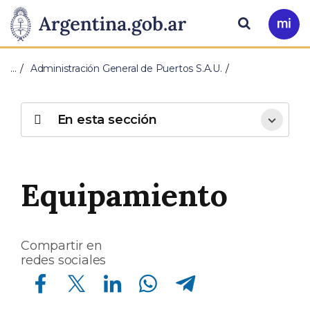
Pasar al contenido principal
Presidencia
Buscar
Ir
a
de
Mi
…
Administración General de Puertos S.A.U.
Arg
la
Nación
En esta sección
Equipamiento
Compartir en
redes sociales
Compartir en Facebook
Compartir en Twitter
Compartir en Linkedin
Compartir en Whatsapp
Compartir en Telegram