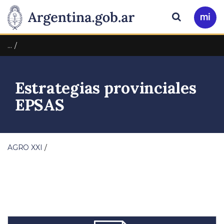
Pasar al contenido principal
Presidencia
Buscar
Ir
a
de
Mi
…
Arg
la
Estrategias provinciales
Nación
EPSAS
AGRO XXI