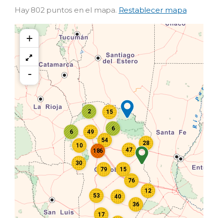
Hay 802 puntos en el mapa.
Restablecer mapa
+
-
2
15
6
6
49
54
28
10
47
186
30
79
15
76
12
53
40
36
17