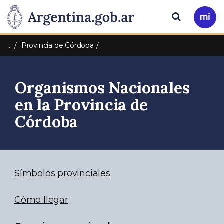
Pasar al contenido principal
Presidencia
Buscar
Ir
a
de
Mi
…
Provincia de Córdoba
Arg
la
Organismos Nacionales
Nación
en la Provincia de
Córdoba
Símbolos provinciales
Cómo llegar