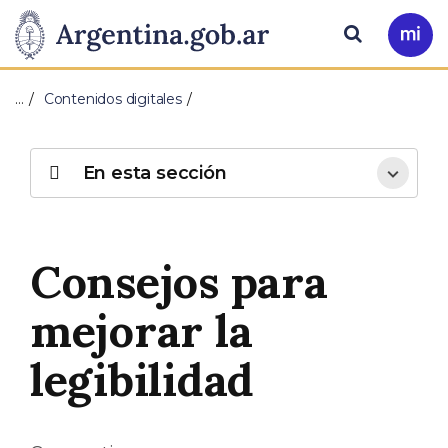
Pasar al contenido principal
Presidencia
Buscar
Ir
a
de
Mi
…
Contenidos digitales
Arg
la
Nación
En esta sección
Consejos para
mejorar la
legibilidad