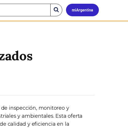
Mi
Buscar
en
el
Argen
sitio
izados
s de inspección, monitoreo y
triales y ambientales. Esta oferta
e calidad y eficiencia en la