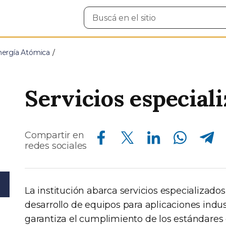
Buscar
en
el
sitio
nergía Atómica
Servicios especial
Compartir en Facebook
Compartir en Twitter
Compartir en Linkedin
Compartir en Whatsapp
Compartir en Telegram
Compartir en
redes sociales
La institución abarca servicios especializado
desarrollo de equipos para aplicaciones indus
garantiza el cumplimiento de los estándares d