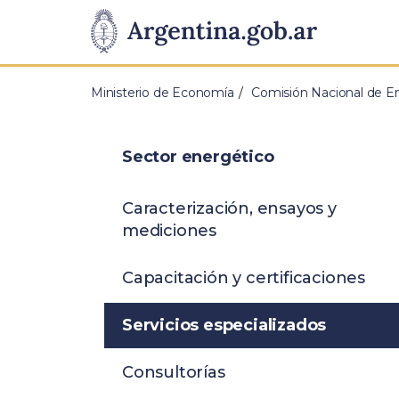
Pasar al contenido principal
Presidencia
de
Ministerio de Economía
Comisión Nacional de E
la
Nación
Sector energético
Caracterización, ensayos y
mediciones
Capacitación y certificaciones
Servicios especializados
Consultorías