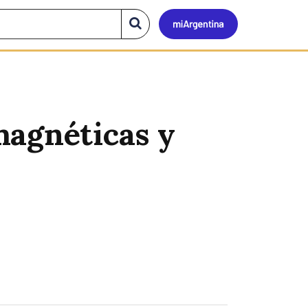
Mi
Buscar
en
el
Argen
sitio
agnéticas y