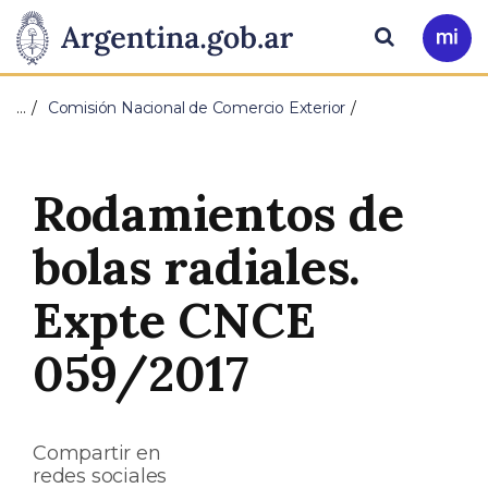
Pasar al contenido principal
Presidencia
Buscar
Ir
a
de
Mi
…
Comisión Nacional de Comercio Exterior
Arg
la
Nación
Rodamientos de
bolas radiales.
Expte CNCE
059/2017
Compartir en
redes sociales