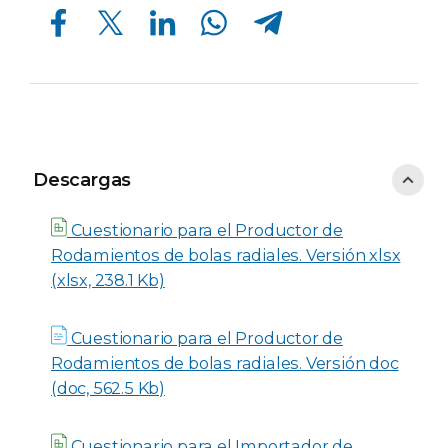
Compartir en Facebook
Compartir en Twitter
Compartir en Linkedin
Compartir en Whatsapp
Compartir en Telegram
Descargas
Descargas
Cuestionario para el Productor de
Rodamientos de bolas radiales. Versión xlsx
(xlsx, 238.1 Kb)
Cuestionario para el Productor de
Rodamientos de bolas radiales. Versión doc
(doc, 562.5 Kb)
Cuestionario para el Importador de