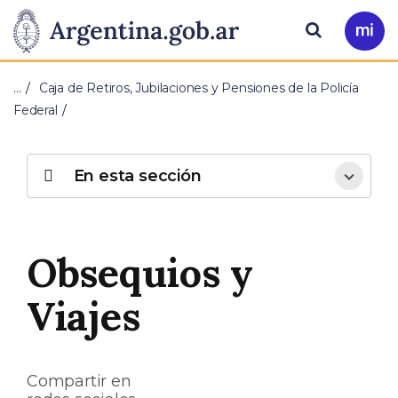
Pasar al contenido principal
Presidencia
Buscar
Ir
a
de
Mi
…
Caja de Retiros, Jubilaciones y Pensiones de la Policía
Arg
la
Federal
Nación
En esta sección
Obsequios y
Viajes
Compartir en