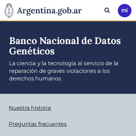
Pasar al contenido principal
Presidencia
Buscar
Ir
a
de
Mi
Arg
la
Banco Nacional de Datos
Genéticos
Nación
La ciencia y la tecnología al servicio de la
reparación de graves violaciones a los
derechos humanos.
Nuestra historia
Preguntas frecuentes