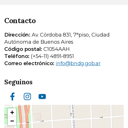
Contacto
Dirección:
Av. Córdoba 831, 7°piso, Ciudad
Autónoma de Buenos Aires
Código postal:
C1054AAH
Teléfono:
(+54-11) 4891-8951
Correo electrónico:
info@bndg.gob.ar
Seguinos
Facebook
Instagram
Youtube
Ubicación
+
en
−