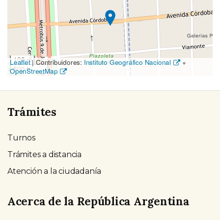
el
mapa
100 m
Leaflet
|
Contribuidores:
Instituto Geográfico Nacional
+
500 ft
OpenStreetMap
Trámites
Turnos
Trámites a distancia
Atención a la ciudadanía
Acerca de la República Argentina