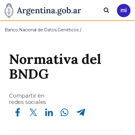
Pasar al contenido principal
Presidencia
Buscar
Ir
a
de
Mi
Banco Nacional de Datos Genéticos
Arg
la
Nación
Normativa del
BNDG
Compartir en
redes sociales
Compartir en Facebook
Compartir en Twitter
Compartir en Linkedin
Compartir en Whatsapp
Compartir en Telegram