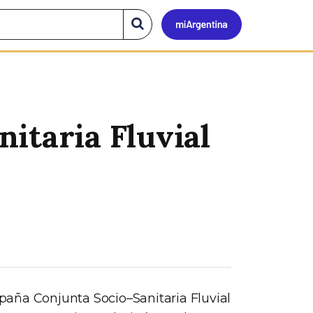
Mi
Buscar
en
el
Argen
sitio
itaria Fluvial
ampaña Conjunta Socio–Sanitaria Fluvial