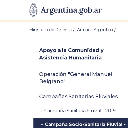
Pasar al contenido principal
Presidencia
de
Ministerio de Defensa
Armada Argentina
la
Nación
Apoyo a la Comunidad y
Asistencia Humanitaria
Operación "General Manuel
Belgrano"
Campañas Sanitarias Fluviales
Campaña Sanitaria Fluvial - 2019
Campaña Socio-Sanitaria Fluvial -