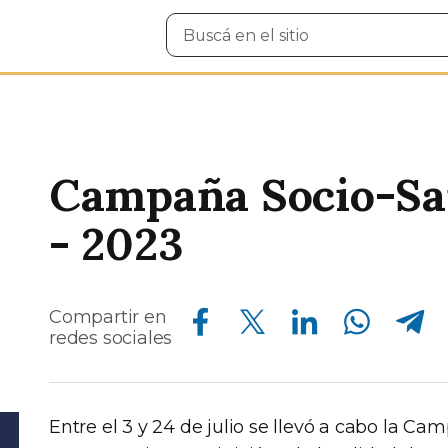
Buscar
en
el
sitio
Campaña Socio-San
- 2023
Compartir en Facebook
Compartir en Twitter
Compartir en Linkedin
Compartir en Whatsapp
Compartir en Telegram
Compartir en
redes sociales
Entre el 3 y 24 de julio se llevó a cabo la C