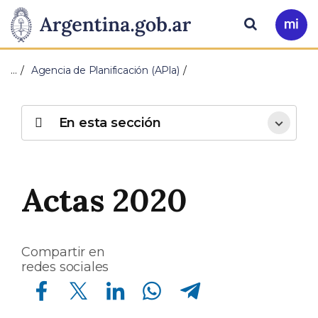
Pasar al contenido principal
Presidencia
Buscar
Ir
a
de
Mi
…
Agencia de Planificación (APla)
Arg
la
Nación
En esta sección
Actas 2020
Compartir en
redes sociales
Compartir en Facebook
Compartir en Twitter
Compartir en Linkedin
Compartir en Whatsapp
Compartir en Telegram