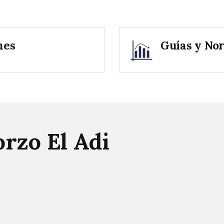
nes
Guías y No
orzo El Adi