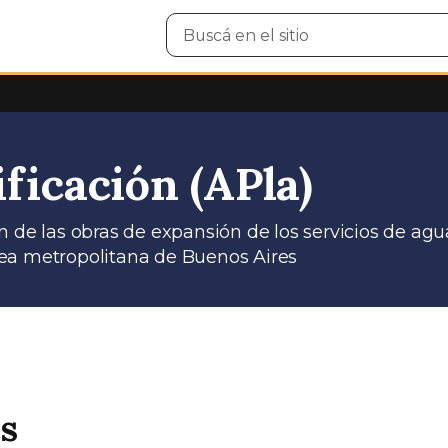
Buscar
en
el
sitio
ficación (APla)
n de las obras de expansión de los servicios de agu
ea metropolitana de Buenos Aires
s