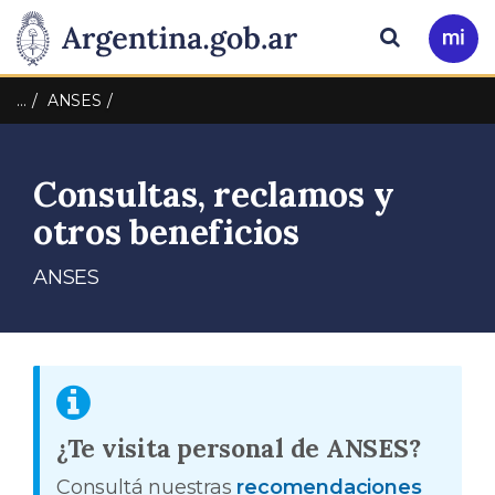
Pasar al contenido principal
Presidencia
Buscar
Ir
a
de
Mi
…
ANSES
Arg
la
Consultas, reclamos y
Nación
otros beneficios
ANSES
¿Te visita personal de ANSES?
Consultá nuestras
recomendaciones