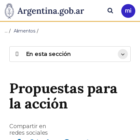
Pasar al contenido principal
Presidencia
Buscar
Ir
a
de
Mi
…
Alimentos
Arg
la
Nación
En esta sección
Propuestas para
la acción
Compartir en
redes sociales
Compartir en Facebook
Compartir en Twitter
Compartir en Linkedin
Compartir en Whatsapp
Compartir en Telegram