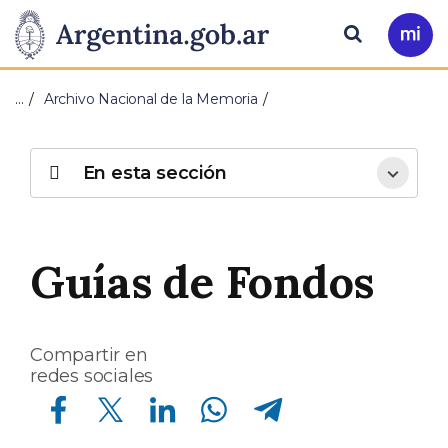
Pasar al contenido principal
Presidencia
Buscar
Ir
a
de
Mi
…
Archivo Nacional de la Memoria
Arg
la
Nación
En esta sección
Guías de Fondos
Compartir en
redes sociales
Compartir en Facebook
Compartir en Twitter
Compartir en Linkedin
Compartir en Whatsapp
Compartir en Telegram