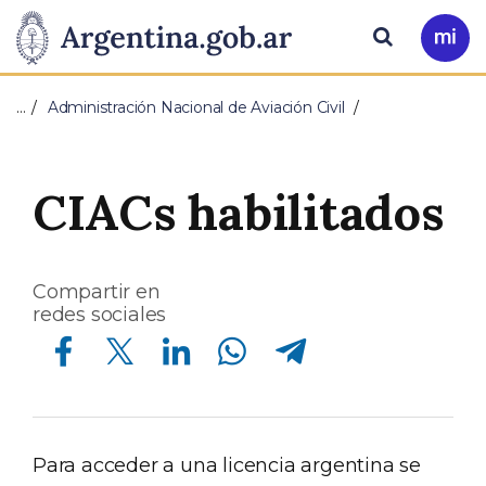
Pasar al contenido principal
Presidencia
Buscar
Ir
a
de
Mi
…
Administración Nacional de Aviación Civil
Arg
la
Nación
CIACs habilitados
Compartir en
redes sociales
Compartir en Facebook
Compartir en Twitter
Compartir en Linkedin
Compartir en Whatsapp
Compartir en Telegram
Para acceder a una licencia argentina se