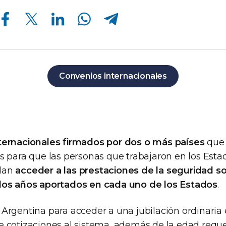
Compartir en Facebook
Compartir en Twitter
Compartir en Linkedin
Compartir en Whatsapp
Compartir en Telegram
Convenios internacionales
nternacionales firmados por dos o más países
que 
as para que las personas que trabajaron en los Est
edan
acceder a las prestaciones de la seguridad so
 los años aportados en cada uno de los Estados
.
 Argentina para acceder a una jubilación ordinaria 
 cotizaciones al sistema, además de la edad requer