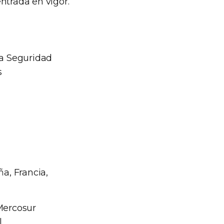
ntrada en vigor.
la Seguridad
s
a, Francia,
Mercosur
l