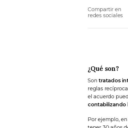
Compartir en
redes sociales
¿Qué son?
Son
tratados i
reglas recíproc
el acuerdo pu
contabilizando
Por ejemplo, en
tener 30 años de