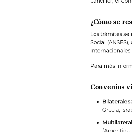
canciller, el Co
¿Cómo se rea
Los trámites se 
Social (ANSES)
Internacionales
Para más infor
Convenios vi
Bilaterales:
Grecia, Isr
Multilatera
(Argentina,