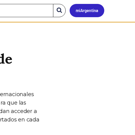
Mi
Buscar
en
el
Argen
sitio
de
ternacionales
ra que las
edan acceder a
ortados en cada