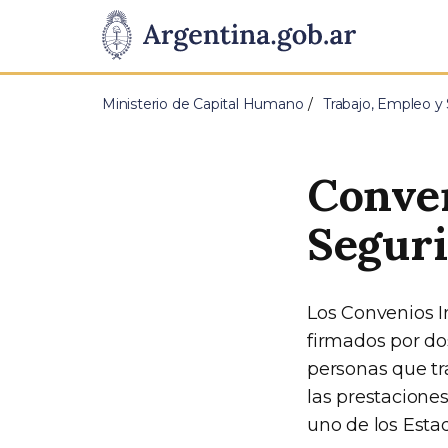
Pasar al contenido principal
Presidencia
de
Ministerio de Capital Humano
Trabajo, Empleo y 
la
Nación
Conven
Seguri
Los Convenios I
firmados por do
personas que tr
las prestacione
uno de los Esta