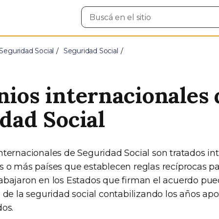
Buscar
en
el
sitio
Seguridad Social
Seguridad Social
ios internacionales 
dad Social
nternacionales de Seguridad Social son tratados in
s o más países que establecen reglas recíprocas pa
abajaron en los Estados que firman el acuerdo pu
s de la seguridad social contabilizando los años ap
dos.