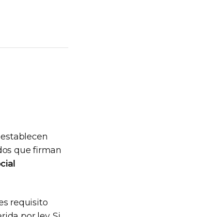
establecen
ados que firman
cial
es requisito
ida por ley. Si