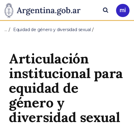
Pasar al contenido principal
Presidencia
Buscar
Ir
a
de
Mi
…
Equidad de género y diversidad sexual
Arg
la
Nación
Articulación
institucional para
equidad de
género y
diversidad sexual