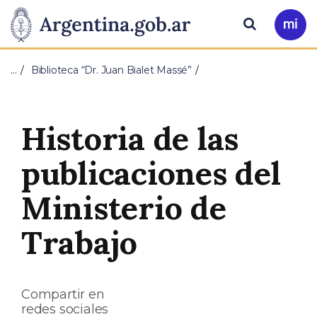
Pasar al contenido principal
Presidencia
Buscar
Ir
a
de
Mi
…
Biblioteca “Dr. Juan Bialet Massé”
Arg
la
Nación
Historia de las
publicaciones del
Ministerio de
Trabajo
Compartir en
redes sociales