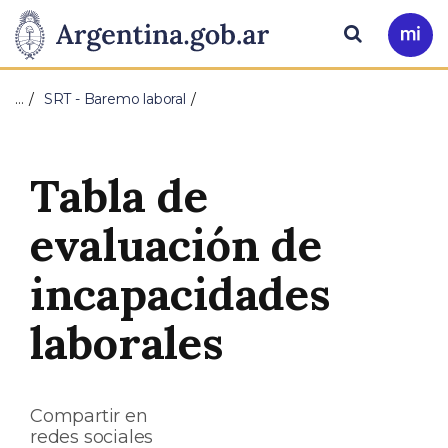
Pasar al contenido principal
Presidencia
Buscar
Ir
a
de
Mi
…
SRT - Baremo laboral
Arg
la
Nación
Tabla de
evaluación de
incapacidades
laborales
Compartir en
redes sociales