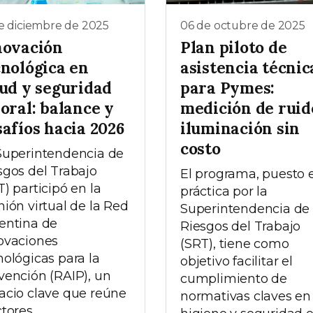
e diciembre de 2025
06 de octubre de 2025
novación
Plan piloto de
cnológica en
asistencia técnic
lud y seguridad
para Pymes:
oral: balance y
medición de ruid
afíos hacia 2026
iluminación sin
costo
Superintendencia de
sgos del Trabajo
El programa, puesto 
T) participó en la
práctica por la
nión virtual de la Red
Superintendencia de
entina de
Riesgos del Trabajo
ovaciones
(SRT), tiene como
nológicas para la
objetivo facilitar el
vención (RAIP), un
cumplimiento de
acio clave que reúne
normativas claves en
tores...