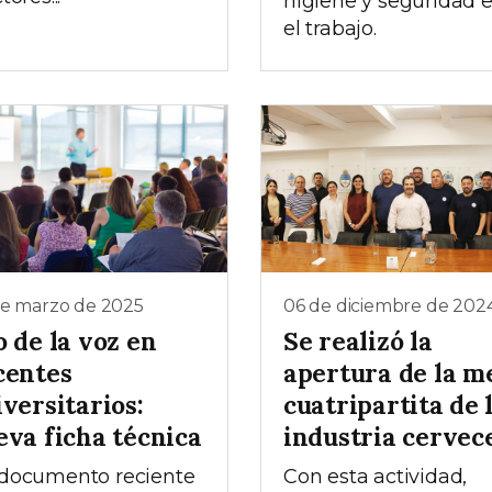
higiene y seguridad 
el trabajo.
de marzo de 2025
06 de diciembre de 202
 de la voz en
Se realizó la
centes
apertura de la m
versitarios:
cuatripartita de 
eva ficha técnica
industria cervec
documento reciente
Con esta actividad,