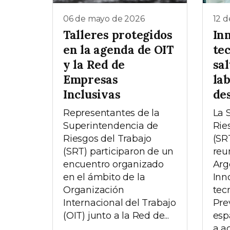
06 de mayo de 2026
12 d
Talleres protegidos
In
en la agenda de OIT
te
y la Red de
sa
Empresas
lab
Inclusivas
des
Representantes de la
La 
Superintendencia de
Rie
Riesgos del Trabajo
(SR
(SRT) participaron de un
reu
encuentro organizado
Arg
en el ámbito de la
Inn
Organización
tec
Internacional del Trabajo
Pre
(OIT) junto a la Red de...
esp
a ac