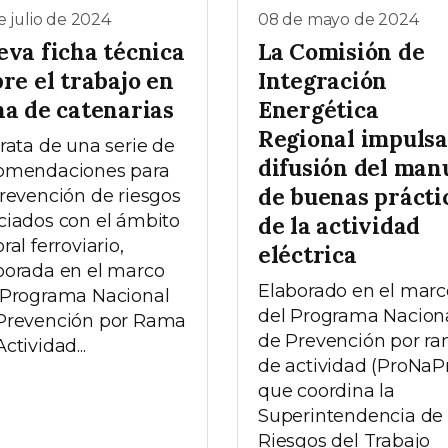
e julio de 2024
08 de mayo de 2024
eva ficha técnica
La Comisión de
re el trabajo en
Integración
na de catenarias
Energética
Regional impulsa
trata de una serie de
difusión del man
omendaciones para
de buenas prácti
prevención de riesgos
ciados con el ámbito
de la actividad
ral ferroviario,
eléctrica
borada en el marco
Elaborado en el marc
 Programa Nacional
del Programa Nacion
Prevención por Rama
de Prevención por r
ctividad...
de actividad (ProNaP
que coordina la
Superintendencia de
Riesgos del Trabajo