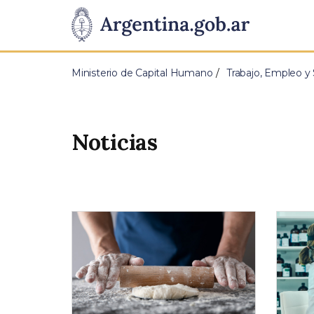
Pasar al contenido principal
Presidencia
de
Ministerio de Capital Humano
Trabajo, Empleo y 
la
Nación
Noticias