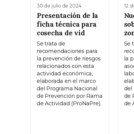
30 de julio de 2024
12 d
Presentación de la
Nu
ficha técnica para
sob
cosecha de vid
zo
Se trata de
Se 
recomendaciones para
rec
la prevención de riesgos
la 
relacionados con esta
aso
actividad económica,
labo
elaborada en el marco
ela
del Programa Nacional
del
de Prevención por Rama
de 
de Actividad (ProNaPre).
de A