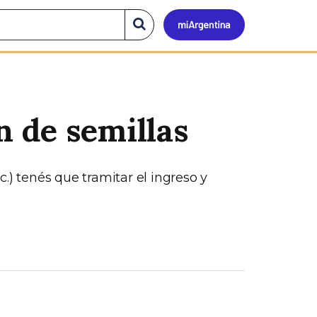
Mi
Buscar
en
el
Argen
sitio
n de semillas
.) tenés que tramitar el ingreso y