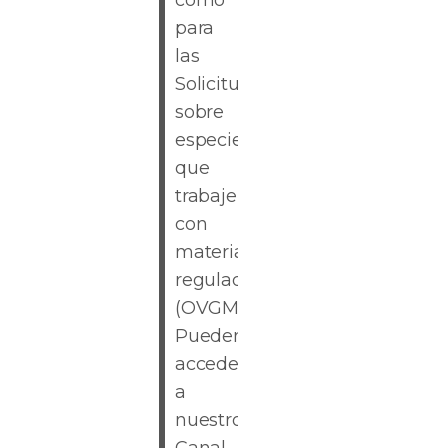
como
para
las
Solicitudes
sobre
especies
que
trabajen
con
material
regulado
(OVGM).
Pueden
acceder
a
nuestro