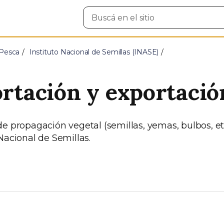
Buscar
en
el
sitio
 Pesca
Instituto Nacional de Semillas (INASE)
ortación y exportació
e propagación vegetal (semillas, yemas, bulbos, etc
Nacional de Semillas.