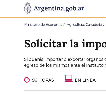
Pasar al contenido principal
Presidencia
de
Ministerio de Economía
Agricultura, Ganadería y
la
Solicitar la imp
Nación
Si querés importar o exportar órganos d
egreso de los mismos ante el Instituto 
96 HORAS
EN LÍNEA