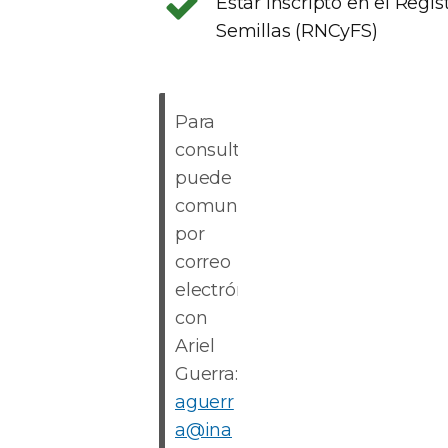
Estar inscripto en el Regi
Semillas (RNCyFS)
Para
consultas
puede
comunicarse
por
correo
electrónico
con
Ariel
Guerra:
aguerr
a@ina