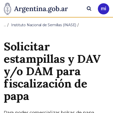
Pasar al contenido principal
Presidencia
Buscar
Ir
a
de
Mi
…
Instituto Nacional de Semillas (INASE)
Arg
la
Solicitar
Nación
estampillas y DAV
y/o DAM para
fiscalización de
papa
Para poder comercializar bolsas de papa