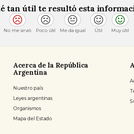
é tan útil te resultó esta informac
No me sirvió
Poco útil
Me da igual
Útil
Muy útil
Acerca de la República
A
Argentina
A
Nuestro país
T
Leyes argentinas
S
Organismos
Mapa del Estado