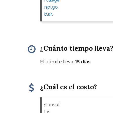
rcas@i
npi.go
b.ar
.
¿Cuánto tiempo lleva
El trámite lleva:
15 días
¿Cuál es el costo?
Consultá
los