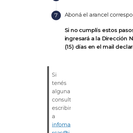
Aboná el arancel correspo
Si no cumplís estos pasos
ingresará a la Dirección 
(15) días en el mail decla
Si
tenés
alguna
consulta,
escribinos
a
infoma