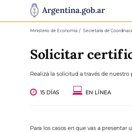
Pasar al contenido principal
Presidencia
de
Ministerio de Economía
Secretaría de Coordina
la
Solicitar certif
Nación
Realizá la solicitud a través de nuestro 
15 DÍAS
EN LÍNEA
Para los casos en que vas a presentar u