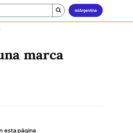
Mi
Buscar
en
el
Argen
sitio
 una marca
n esta página