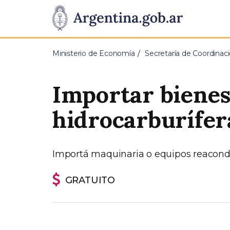
Pasar al contenido principal
Presidencia
de
Ministerio de Economía
Secretaría de Coordina
la
Importar bienes
Nación
hidrocarburífer
Importá maquinaria o equipos reacondic
GRATUITO