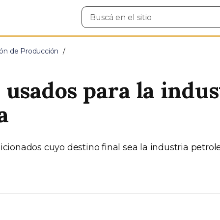
Buscar
en
el
sitio
ción de Producción
 usados para la indus
a
ionados cuyo destino final sea la industria petrole