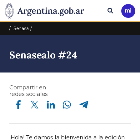
Pasar al contenido principal
Presidencia
Buscar
Ir
a
de
Mi
…
Senasa
Arg
la
Senasealo #24
Nación
Compartir en
redes sociales
Compartir en Facebook
Compartir en Twitter
Compartir en Linkedin
Compartir en Whatsapp
Compartir en Telegram
¡Hola! Te damos la bienvenida a la edición