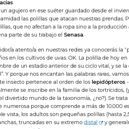
racias
r un agujero en ese suéter guardado desde el invie
lamidad las polillas que atacan nuestras prendas. 
lillas, que no afectan a la ropa sino a la producción 
ena parte de su trabajo el
Senasa
.
idor/a atento/a en nuestras redes ya conocerás la “pol
s en los cultivos de uvas. OK. La polilla de hoy en
bre de un estadio anterior de su ciclo vital, y se 
el”. Y porque nos encantan las palabras raras, vam
te insecto pertenece al orden de los
lepidópteros
-
almente se inscribe en la familia de los tortrícidos
el divertido mundo de la taxonomía, ¿no?). Se trata
 numerosa porque comprende a más de 10.000 es
ple vista, los adultos son pequeñas polillas (hasta 2
 anchas, truncadas en su extremo
distal
y genera