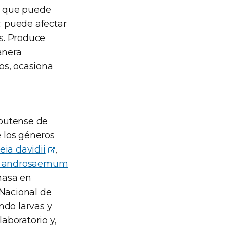
da que puede
: puede afectar
es. Produce
anera
sos, ocasiona
ubutense de
 los géneros
eia davidii
,
m androsaemum
nasa en
n Nacional de
ndo larvas y
laboratorio y,