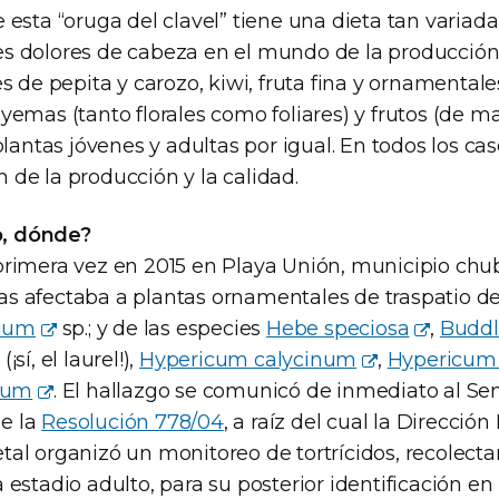
e esta “oruga del clavel” tiene una dieta tan varia
s dolores de cabeza en el mundo de la producción
es de pepita y carozo, kiwi, fruta fina y ornamental
yemas (tanto florales como foliares) y frutos (de m
 plantas jóvenes y adultas por igual. En todos los ca
 de la producción y la calidad.
, dónde?
primera vez en 2015 en Playa Unión, municipio ch
s afectaba a plantas ornamentales de traspatio de
lium
sp.; y de las especies
Hebe speciosa
,
Buddl
(¡sí, el laurel!),
Hypericum calycinum
,
Hypericu
lium
. El hallazgo se comunicó de inmediato al Se
e la
Resolución 778/04
, a raíz del cual la Direcció
tal organizó un monitoreo de tortrícidos, recolecta
 estadio adulto, para su posterior identificación en 