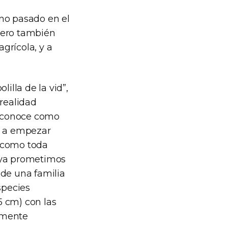
rno pasado en el
Pero también
agrícola, y a
illa de la vid”,
 realidad
la conoce como
os a empezar
como toda
, (ya prometimos
 de una familia
pecies
,5 cm) con las
lmente