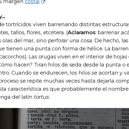
su margen
costal
.
 y…
e tortrícidos viven barrenando distintas estructura
es, tallos, flores, etcétera. (
Aclaramos
: barrenar ac
s olas del mar, sino perforar una cosa. De hecho, la
e tienen una punta con forma de hélice. La barr
cacorchos). Las orugas viven en el interior de hojas
Cómo hacen? Tiran hilos de seda desde la punta o e
ntro. Cuando se endurecen, los hilos se acortan y v
e proceso se repite muchas veces hasta dejarla co
esta característica es que probablemente el nombre 
enga del latín
tortus
: