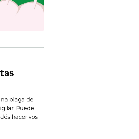
utas
una plaga de
igilar. Puede
odés hacer vos