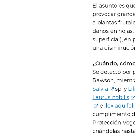
El asunto es qu
provocar grande
a plantas frutal
daños en hojas, 
superficial), en
una disminución
¿Cuándo, cómo
Se detectó por 
Rawson, mientra
Salvia
sp. y
Li
Laurus nobilis
e
Ilex aquifo
cumplimiento d
Protección Vege
criándolas hasta