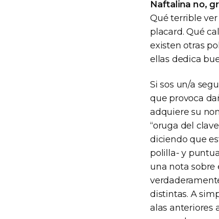
Naftalina no, g
Qué terrible ve
placard. Qué ca
existen otras po
ellas dedica bu
Si sos un/a segu
que provoca daño
adquiere su nom
“oruga del clav
diciendo que es
polilla- y puntu
una nota sobre 
verdaderamente
distintas. A sim
alas anteriores