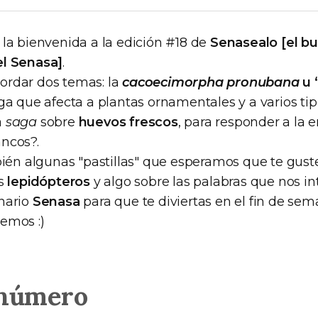
 la bienvenida a la edición #18 de
Senasealo [el b
el Senasa]
.
ordar dos temas: la
cacoecimorpha pronubana
u 
ga que afecta a plantas ornamentales y a varios tipo
a
saga
sobre
huevos frescos
, para responder a la 
ncos?.
n algunas "pastillas" que esperamos que te guste
os
lepidópteros
y algo sobre las palabras que nos int
nario
Senasa
para que te diviertas en el fin de sem
emos :)
 número