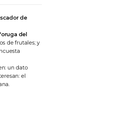
uscador de
“oruga del
s de frutales; y
encuesta
n: un dato
eresan: el
ana.