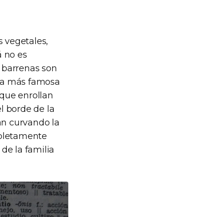
s vegetales,
á no es
s barrenas son
ena más famosa
 que enrollan
l borde de la
an curvando la
mpletamente
de la familia