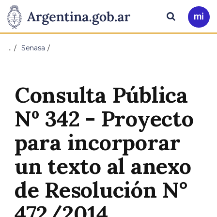
Pasar al contenido principal
Presidencia
Buscar
Ir
a
de
Mi
…
Senasa
Arg
la
Nación
Consulta Pública
Nº 342 - Proyecto
para incorporar
un texto al anexo
de Resolución N°
472/2014