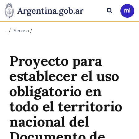
Pasar al contenido principal
Presidencia
Buscar
Ir
a
de
Mi
…
Senasa
Arg
la
Nación
Proyecto para
establecer el uso
obligatorio en
todo el territorio
nacional del
Documento de