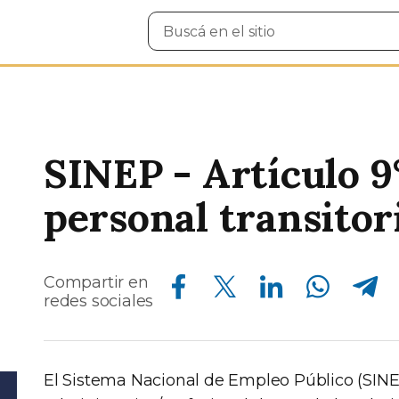
Buscar
en
el
sitio
SINEP - Artículo 9
personal transitor
Compartir en Facebook
Compartir en Twitter
Compartir en Linkedin
Compartir en Whatsapp
Compartir en Telegram
Compartir en
redes sociales
El Sistema Nacional de Empleo Público (SINEP)