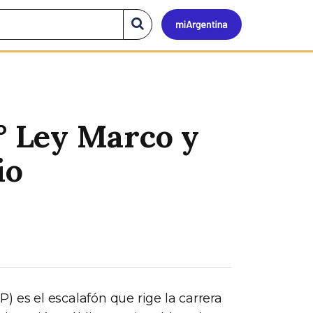
Mi
Buscar
en
el
Argen
sitio
° Ley Marco y
io
 es el escalafón que rige la carrera