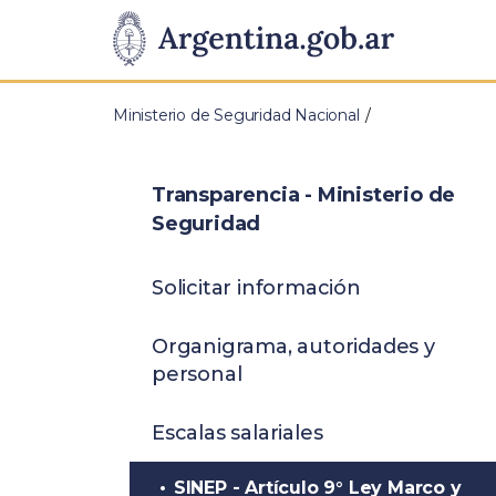
Pasar al contenido principal
Presidencia
de
Ministerio de Seguridad Nacional
la
Nación
Transparencia - Ministerio de
Seguridad
Solicitar información
Organigrama, autoridades y
personal
Escalas salariales
SINEP - Artículo 9° Ley Marco y