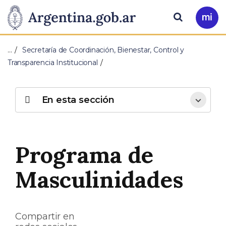
Pasar al contenido principal
Presidencia
Buscar
Ir
a
de
Mi
…
Secretaría de Coordinación, Bienestar, Control y
Arg
la
Transparencia Institucional
Nación
En esta sección
Programa de
Masculinidades
Compartir en