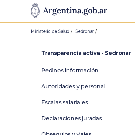
Pasar al contenido principal
Presidencia
de
Ministerio de Salud
Sedronar
la
Nación
Transparencia activa - Sedronar
Pedinos información
Autoridades y personal
Escalas salariales
Declaraciones juradas
Obsequios y viajes