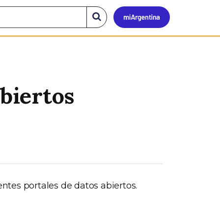
Mi
Buscar
en
el
Argen
sitio
abiertos
entes portales de datos abiertos.