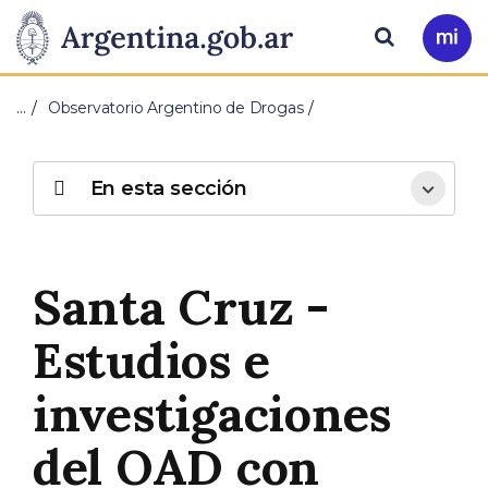
Pasar al contenido principal
Presidencia
Buscar
Ir
a
de
Mi
…
Observatorio Argentino de Drogas
Arg
la
Nación
En esta sección
Santa Cruz -
Estudios e
investigaciones
del OAD con