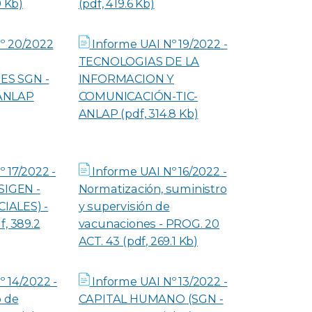
9 Kb)
(pdf, 419.6 Kb)
º 20/2022
Informe UAI Nº 19/2022 -
TECNOLOGIAS DE LA
S SGN -
INFORMACION Y
ANLAP
COMUNICACIÓN-TIC-
ANLAP (pdf, 314.8 Kb)
 17/2022 -
Informe UAI Nº 16/2022 -
SIGEN -
Normatización, suministro
IALES) -
y supervisión de
f, 389.2
vacunaciones - PROG. 20
ACT. 43 (pdf, 269.1 Kb)
 14/2022 -
Informe UAI Nº 13/2022 -
o de
CAPITAL HUMANO (SGN -