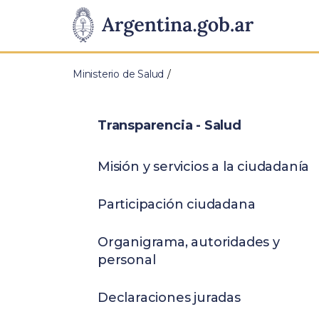
Pasar al contenido principal
Presidencia
de
Ministerio de Salud
la
Nación
Transparencia - Salud
Misión y servicios a la ciudadanía
Participación ciudadana
Organigrama, autoridades y
personal
Declaraciones juradas