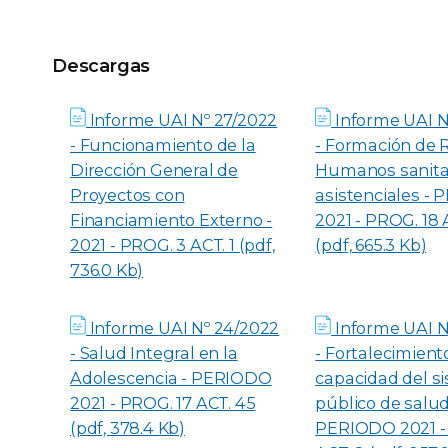
Descargas
Descargas
Informe UAI Nº 27/2022
Informe UAI N
- Funcionamiento de la
- Formación de 
Dirección General de
Humanos sanitar
Proyectos con
asistenciales -
Financiamiento Externo -
2021 - PROG. 18 
2021 - PROG. 3 ACT. 1 (pdf,
(pdf, 665.3 Kb)
736.0 Kb)
Informe UAI Nº 24/2022
Informe UAI N
- Salud Integral en la
- Fortalecimient
Adolescencia - PERIODO
capacidad del s
2021 - PROG. 17 ACT. 45
público de salud
(pdf, 378.4 Kb)
PERIODO 2021 -