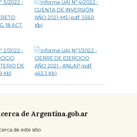
º 5/2022 -
Informe UAI Nº 4/2022 -
CUENTA DE INVERSIÓN
CRETO
AÑO 2021-MS (pdf, 356.0
. 18 ACT.
Kb)
º 2/2022 -
Informe UAI Nº 1/2022 -
CICIO
CIERRE DE EJERCICIO
STERIO DE
AÑO 2021 - ANLAP (pdf,
9 Kb)
463.3 Kb)
cerca de Argentina.gob.ar
cerca de este sitio