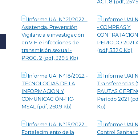
ACT. 8 (pdf, 257.
Informe UAI Nº 21/2022 -
Informe UAI N
Asistencia, Prevención,
- COMPRAS Y
Vigilancia e investigación
CONTRATACIONE
en VIH e infecciones de
PERIODO 2021 
transmisión sexual -
(pdf, 332.0 Kb)
PROG. 2 (pdf, 329.5 Kb)
Informe UAI Nº 18/2022 -
Informe UAI Nº
TECNOLOGIAS DE LA
Transferencias (
INFORMACION Y
PAUTAS GERENC
COMUNICACIÓN-TIC-
Período 2021 (pd
MSAL (pdf, 260.9 Kb)
Kb)
Informe UAI Nº 15/2022 -
Informe UAI Nº
Fortalecimiento de la
Control Sanitari