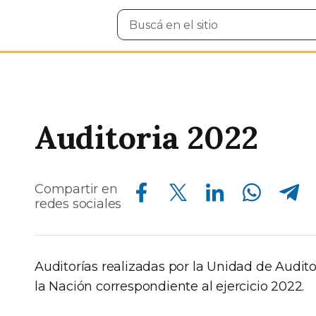
Buscar
en
el
sitio
Auditoria 2022
Compartir en Facebook
Compartir en Twitter
Compartir en Linkedin
Compartir en Whatsapp
Compartir en Telegram
Compartir en
redes sociales
Auditorías realizadas por la Unidad de Audito
la Nación correspondiente al ejercicio 2022.