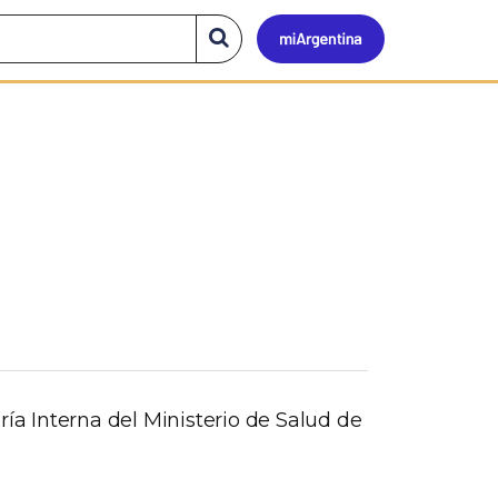
Mi
Buscar
en
el
Argen
sitio
ría Interna del Ministerio de Salud de