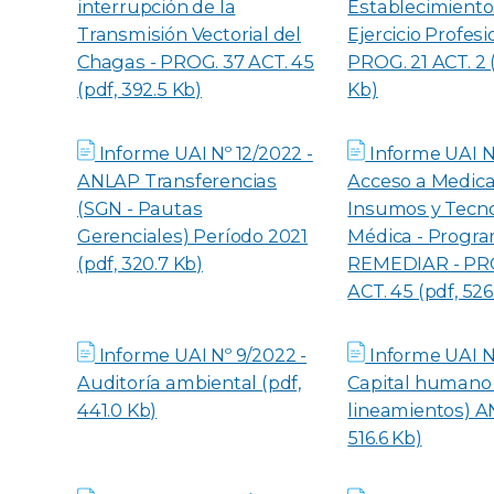
interrupción de la
Establecimiento
Transmisión Vectorial del
Ejercicio Profesi
Chagas - PROG. 37 ACT. 45
PROG. 21 ACT. 2 
(pdf, 392.5 Kb)
Kb)
Informe UAI Nº 12/2022 -
Informe UAI Nº
ANLAP Transferencias
Acceso a Medic
(SGN - Pautas
Insumos y Tecn
Gerenciales) Período 2021
Médica - Progr
(pdf, 320.7 Kb)
REMEDIAR - PR
ACT. 45 (pdf, 526
Informe UAI Nº 9/2022 -
Informe UAI N
Auditoría ambiental (pdf,
Capital humano
441.0 Kb)
lineamientos) A
516.6 Kb)