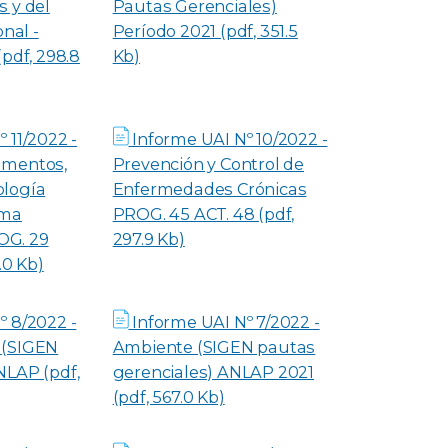
s y del
Pautas Gerenciales)
onal -
Período 2021 (pdf, 351.5
(pdf, 298.8
Kb)
 11/2022 -
Informe UAI Nº 10/2022 -
amentos,
Prevención y Control de
ología
Enfermedades Crónicas
ama
PROG. 45 ACT. 48 (pdf,
OG. 29
297.9 Kb)
.0 Kb)
º 8/2022 -
Informe UAI Nº 7/2022 -
 (SIGEN
Ambiente (SIGEN pautas
NLAP (pdf,
gerenciales) ANLAP 2021
(pdf, 567.0 Kb)