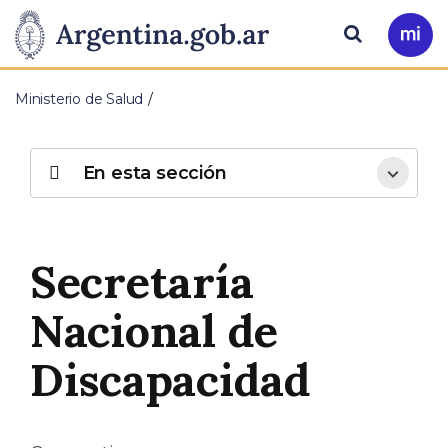
Pasar al contenido principal
Presidencia
Buscar
Ir
a
de
Mi
Ministerio de Salud
Arg
la
Nación
En esta sección
Secretaría
Nacional de
Discapacidad