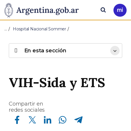
Pasar al contenido principal
Presidencia
Buscar
Ir
a
de
Mi
…
Hospital Nacional Sommer
Arg
la
Nación
En esta sección
VIH-Sida y ETS
Compartir en
redes sociales
Compartir en Facebook
Compartir en Twitter
Compartir en Linkedin
Compartir en Whatsapp
Compartir en Telegram