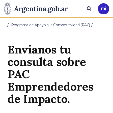
Pasar al contenido principal
Presidencia
Buscar
Ir
a
de
Mi
…
Programa de Apoyo a la Competitividad (PAC)
Arg
la
Nación
Envianos tu
consulta sobre
PAC
Emprendedores
de Impacto.