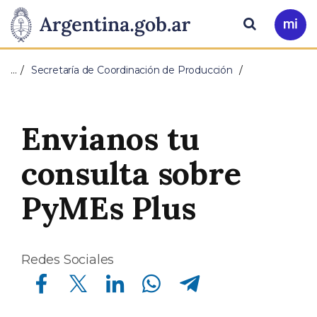
Pasar al contenido principal
Presidencia
Buscar
Ir
a
de
Mi
…
Secretaría de Coordinación de Producción
Arg
la
Nación
Envianos tu
consulta sobre
PyMEs Plus
Redes Sociales
Compartir en Facebook
Compartir en Twitter
Compartir en Linkedin
Compartir en Whatsapp
Compartir en Telegram