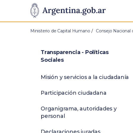
Pasar al contenido principal
Presidencia
de
Ministerio de Capital Humano
Consejo Nacional d
la
Nación
Transparencia - Políticas
Sociales
Misión y servicios a la ciudadanía
Participación ciudadana
Organigrama, autoridades y
personal
Declaraciones juradas