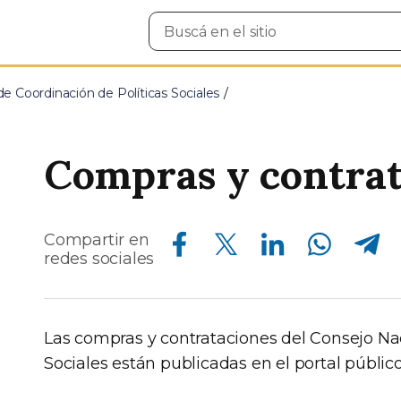
Buscar
en
el
sitio
e Coordinación de Políticas Sociales
Compras y contrat
Compartir en Facebook
Compartir en Twitter
Compartir en Linkedin
Compartir en Whatsapp
Compartir en Telegram
Compartir en
redes sociales
Las compras y contrataciones del Consejo Nac
Sociales están publicadas en el portal públic