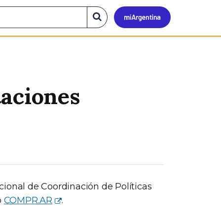
Mi
Buscar
en
el
Argen
sitio
aciones
ional de Coordinación de Políticas
o
COMPR.AR
.