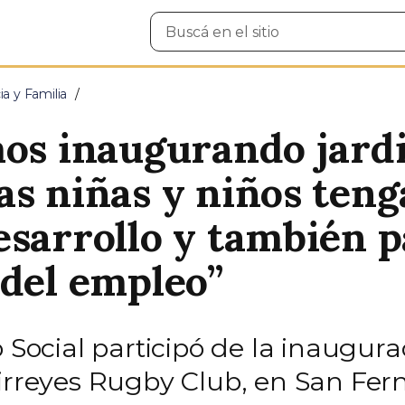
Buscar
en
el
sitio
ia y Familia
mos inaugurando jard
as niñas y niños teng
esarrollo y también 
 del empleo”
o Social participó de la inaugur
Virreyes Rugby Club, en San Fer