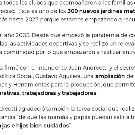
l a todos los clubes que acompañaron a las familias
recisó: “Este es uno de los
300 nuevos jardines mat
 más hasta 2023 porque estamos empezando a recup
 el año 2003. Desde que empezó la pandemia de co
as las actividades deportivas y se realizó un relev
a comunidad por lo que empezaron a realizar entr
 firmó con el intendente Juan Andreotti y el secre
olítica Social, Gustavo Aguilera, una
ampliación
del
as y Herramientas para la producción, que permit
ativas, trabajadoras y trabajadores
.
reotti agradeció también la tarea social que realiz
tancia “de que las mamás y papás puedan salir a t
hijas e hijos bien cuidados
”.