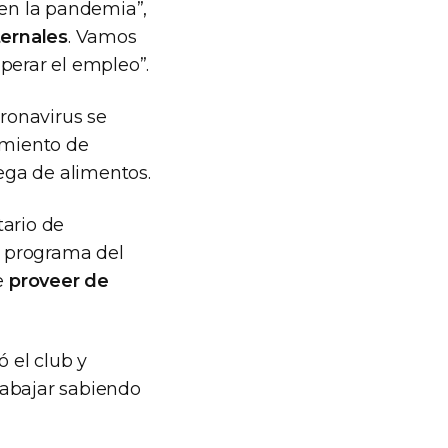
 en la pandemia”,
ernales
. Vamos
erar el empleo”.
ronavirus se
amiento de
ega de alimentos.
tario de
 programa del
e
proveer de
ó el club y
rabajar sabiendo