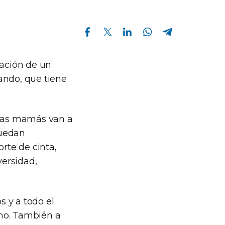
Compartir en Facebook
Compartir en Twitter
Compartir en Linkedin
Compartir en Whatsapp
Compartir en Telegram
ración de un
ando, que tiene
 las mamás van a
puedan
rte de cinta,
ersidad,
 y a todo el
cho. También a