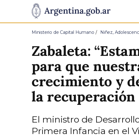
Pasar al contenido principal
Presidencia
de
Ministerio de Capital Humano
Niñez, Adolescenc
la
Zabaleta: “Esta
Nación
para que nuestr
crecimiento y d
la recuperación
El ministro de Desarroll
Primera Infancia en el 