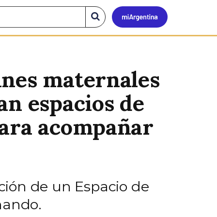
Mi
Buscar
en
el
Argen
sitio
ines maternales
an espacios de
para acompañar
ación de un Espacio de
nando.