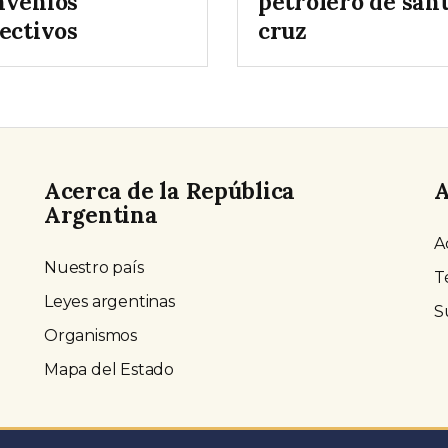
nvenios
petrolero de san
ectivos
cruz
Acerca de la República
A
Argentina
A
Nuestro país
T
Leyes argentinas
S
Organismos
Mapa del Estado