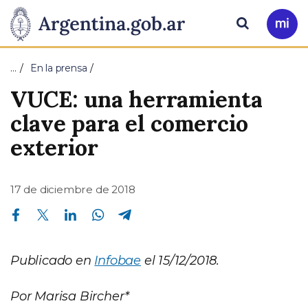
Pasar al contenido principal
Presidencia
Buscar
Ir
a
de
Mi
…
En la prensa
Arg
la
VUCE: una herramienta
Nación
clave para el comercio
exterior
17 de diciembre de 2018
Compartir en Facebook
Compartir en Twitter
Compartir en Linkedin
Compartir en Whatsapp
Compartir en Telegram
Publicado en
Infobae
el 15/12/2018.
Por Marisa Bircher*