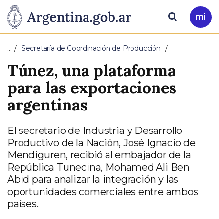
Pasar al contenido principal
Presidencia
Buscar
Ir
a
de
Mi
…
Secretaría de Coordinación de Producción
Arg
la
Túnez, una plataforma
Nación
para las exportaciones
argentinas
El secretario de Industria y Desarrollo
Productivo de la Nación, José Ignacio de
Mendiguren, recibió al embajador de la
República Tunecina, Mohamed Ali Ben
Abid para analizar la integración y las
oportunidades comerciales entre ambos
países.