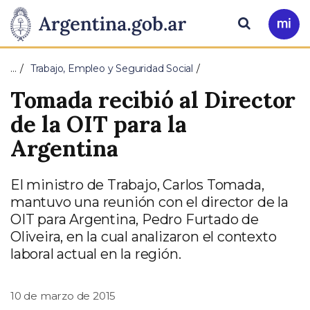
Pasar al contenido principal
Presidencia
Buscar
Ir
a
de
Mi
…
Trabajo, Empleo y Seguridad Social
Arg
la
Tomada recibió al Director
Nación
de la OIT para la
Argentina
El ministro de Trabajo, Carlos Tomada,
mantuvo una reunión con el director de la
OIT para Argentina, Pedro Furtado de
Oliveira, en la cual analizaron el contexto
laboral actual en la región.
10 de marzo de 2015